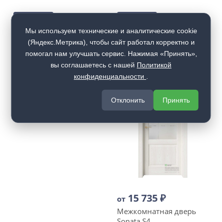
Купить
Купить
Мы используем технические и аналитические cookie
(Яндекс.Метрика), чтобы сайт работал корректно и
помогал нам улучшать сервис. Нажимая «Принять»,
вы соглашаетесь с нашей
Политикой
15 300
₽
конфиденциальности
.
от
Межкомнатная дверь
Sonata S3
Отклонить
Принять
15 735
₽
от
Межкомнатная дверь
Sonata S4