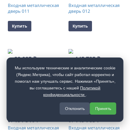
Входная металлическая
Входная металлическая
дверь 011
дверь 012
Купить
Купить
89 085
₽
145 785
₽
от
от
Входная металлическая
Входная металлическая
Мы используем технические и аналитические cookie
дверь 013
дверь 014
(Яндекс.Метрика), чтобы сайт работал корректно и
помогал нам улучшать сервис. Нажимая «Принять»,
Купить
Купить
вы соглашаетесь с нашей
Политикой
конфиденциальности
.
Отклонить
Принять
151 310
₽
145 785
₽
от
от
Входная металлическая
Входная металлическая