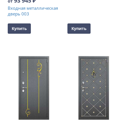
93 945
₽
от
Входная металлическая
дверь 003
Купить
Купить