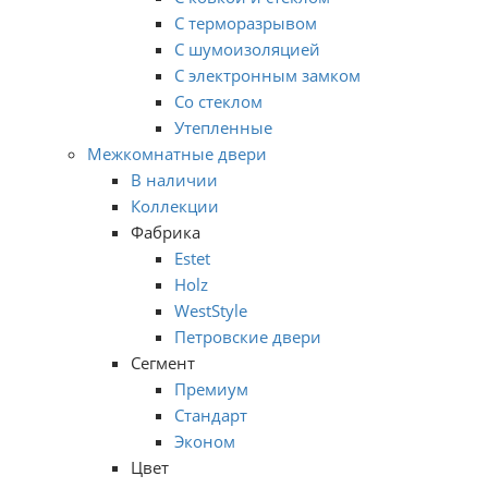
С терморазрывом
С шумоизоляцией
С электронным замком
Со стеклом
Утепленные
Межкомнатные двери
В наличии
Коллекции
Фабрика
Estet
Holz
WestStyle
Петровские двери
Сегмент
Премиум
Стандарт
Эконом
Цвет