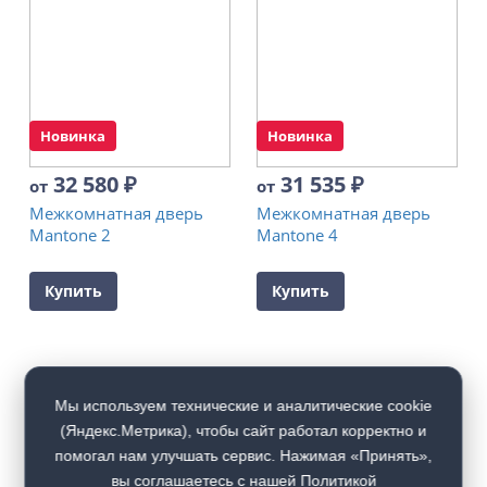
Новинка
Новинка
32 580
₽
31 535
₽
от
от
Межкомнатная дверь
Межкомнатная дверь
Mantone 2
Mantone 4
Купить
Купить
Мы используем технические и аналитические cookie
(Яндекс.Метрика), чтобы сайт работал корректно и
помогал нам улучшать сервис. Нажимая «Принять»,
вы соглашаетесь с нашей
Политикой