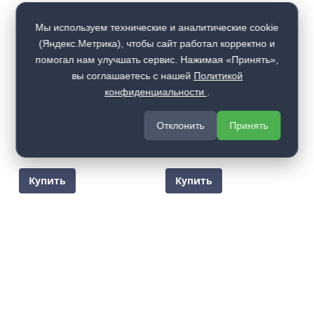
Мы используем технические и аналитические cookie
(Яндекс.Метрика), чтобы сайт работал корректно и
помогал нам улучшать сервис. Нажимая «Принять»,
вы соглашаетесь с нашей
Политикой
41 400
₽
41 400
₽
от
от
конфиденциальности
.
Входная металлическая
Входная металлическая
дверь Флагман 10
дверь Флагман 15 с
Отклонить
Принять
зеркалом
Коллекция
Флагман
Коллекция
Флагман
Купить
Купить