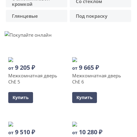
Со стеклом
кромкой
Глянцевые
Под покраску
9 205
₽
9 665
₽
от
от
Межкомнатная дверь
Межкомнатная дверь
ChE 5
ChE 6
Купить
Купить
9 510
₽
10 280
₽
от
от