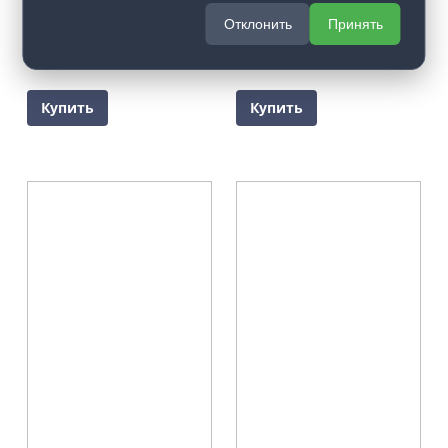
19 055
₽
19 055
₽
от
от
Отклонить
Принять
Межкомнатная дверь
Межкомнатная дверь
Provence Эври 3
Provence Эври 4
Купить
Купить