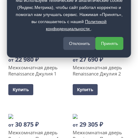
Мы используем технические и аналитические cookie
Межкомнатная дверь
Межкомнатная дверь
(Яндекс.Метрика), чтобы сайт работал корректно и
Renaissance Франческо 5
Renaissance Франческо 6
помогал нам улучшать сервис. Нажимая «Принять»,
вы соглашаетесь с нашей
Политикой
Купить
Купить
конфиденциальности
.
Отклонить
Принять
22 980
₽
27 690
₽
от
от
Межкомнатная дверь
Межкомнатная дверь
Renaissance Джулия 1
Renaissance Джулия 2
Купить
Купить
30 875
₽
29 305
₽
от
от
Межкомнатная дверь
Межкомнатная дверь