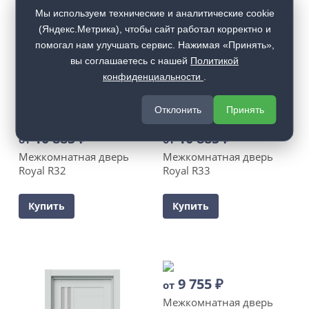
Межкомнатная дверь
Межкомнатная дверь
Мы используем технические и аналитические cookie
Royal R26
Royal R31
(Яндекс.Метрика), чтобы сайт работал корректно и
помогал нам улучшать сервис. Нажимая «Принять»,
Купить
Купить
вы соглашаетесь с нашей
Политикой
конфиденциальности
.
Отклонить
Принять
10 885
₽
10 885
₽
от
от
Межкомнатная дверь
Межкомнатная дверь
Royal R32
Royal R33
Купить
Купить
9 755
₽
от
Межкомнатная дверь