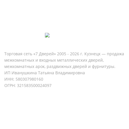
Торговая сеть «7 Дверей» 2005 - 2026 г. Кузнецк — продажа
межкомнатных и входных металлических дверей,
межкомнатных арок, раздвижных дверей и фурнитуры.
ИП Иванушкина Татьяна Владимировна
ИНН: 580307980160
ОГРН: 321583500024097
Политика конфиденциальности
Согласие на обработку персональных данных
Разработка и продвижение сайта - ONIS-group