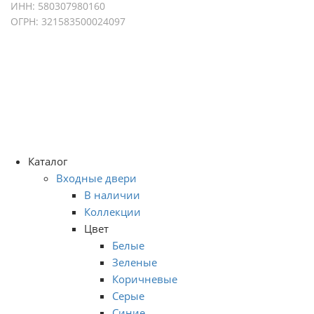
ИНН: 580307980160
ОГРН: 321583500024097
Политика конфиденциальности
Согласие на обработку персональных данных
Разработка и продвижение сайта - ONIS-group
Каталог
Входные двери
В наличии
Коллекции
Цвет
Белые
Зеленые
Коричневые
Серые
Синие