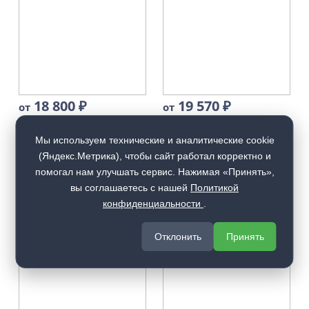
18 800
₽
19 570
₽
от
от
Межкомнатная дверь
Межкомнатная дверь
Sonata S17
Sonata S18
Мы используем технические и аналитические cookie
(Яндекс.Метрика), чтобы сайт работал корректно и
помогал нам улучшать сервис. Нажимая «Принять»,
Купить
Купить
вы соглашаетесь с нашей
Политикой
конфиденциальности
.
Отклонить
Принять