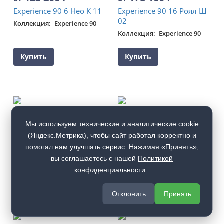
Experience 90 6 Нео К 11
Experience 90 16 Роял Ш
02
Коллекция
Experience 90
Коллекция
Experience 90
Купить
Купить
169 100
₽
121 200
₽
от
от
Мы используем технические и аналитические cookie
Experience 90 16 Вейв К
Experience 90 6 Прайм К
(Яндекс.Метрика), чтобы сайт работал корректно и
01
09
помогал нам улучшать сервис. Нажимая «Принять»,
Коллекция
Experience 90
Коллекция
Experience 90
вы соглашаетесь с нашей
Политикой
конфиденциальности
.
Купить
Купить
Отклонить
Принять