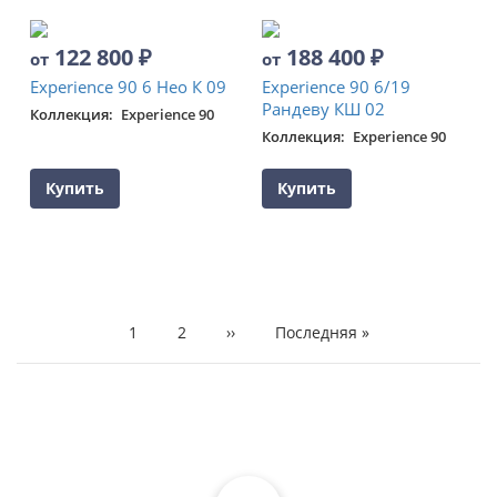
122 800
₽
188 400
₽
от
от
Experience 90 6 Нео К 09
Experience 90 6/19
Рандеву КШ 02
Коллекция
Experience 90
Коллекция
Experience 90
Купить
Купить
НУМЕРАЦИЯ
Текущая
1
Page
2
Следующая
››
Последняя
Последняя »
СТРАНИЦ
страница
страница
страница